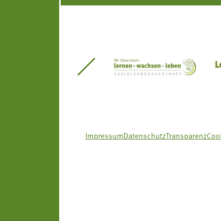
itseinsätze Südtirol
Südtiroler Gärtnervereinigung
Sozialgenossenscha
Impressum
Datenschutz
Transparenz
Cook