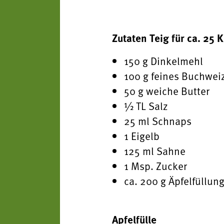
Zutaten Teig für ca. 25 
150 g Dinkelmehl
100 g feines Buchwe
50 g weiche Butter
½ TL Salz
25 ml Schnaps
1 Eigelb
125 ml Sahne
1 Msp. Zucker
ca. 200 g Äpfelfüllun
Apfelfülle