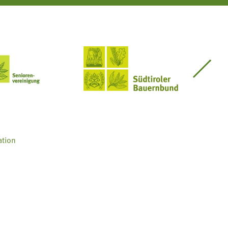
Seniorenvereinigung im SBB
Südtiroler Bauernbund
ation