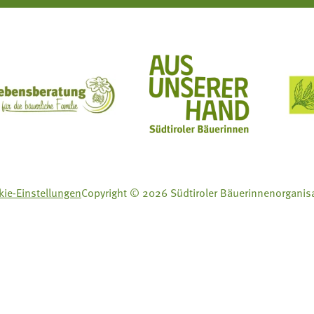
ft Mit Bäuerinnen lernen - wachsen - leben
Lebensberatung für die bäuerliche Familie
Aus unserer Hand
ie-Einstellungen
Copyright © 2026 Südtiroler Bäuerinnenorganis