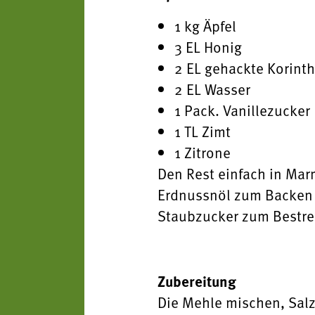
1 kg Äpfel
3 EL Honig
2 EL gehackte Korint
2 EL Wasser
1 Pack. Vanillezucker
1 TL Zimt
1 Zitrone
Den Rest einfach in Mar
Erdnussnöl zum Backen
Staubzucker zum Bestr
Zubereitung
Die Mehle mischen, Salz