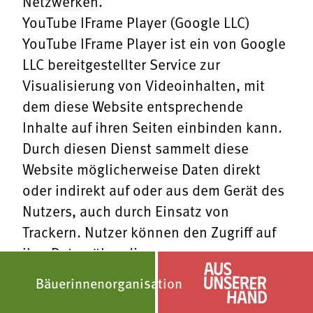
Netzwerken.
YouTube IFrame Player (Google LLC)
YouTube IFrame Player ist ein von Google
LLC bereitgestellter Service zur
Visualisierung von Videoinhalten, mit
dem diese Website entsprechende
Inhalte auf ihren Seiten einbinden kann.
Durch diesen Dienst sammelt diese
Website möglicherweise Daten direkt
oder indirekt auf oder aus dem Gerät des
Folge uns auf:
Folge uns auf:
Nutzers, auch durch Einsatz von








Trackern. Nutzer können den Zugriff auf
ihre Daten über die
Sicherheitseinstellungen
von Google
Bäuerinnenorganisation
Aus unserer Hand
einschränken. Nutzer können den