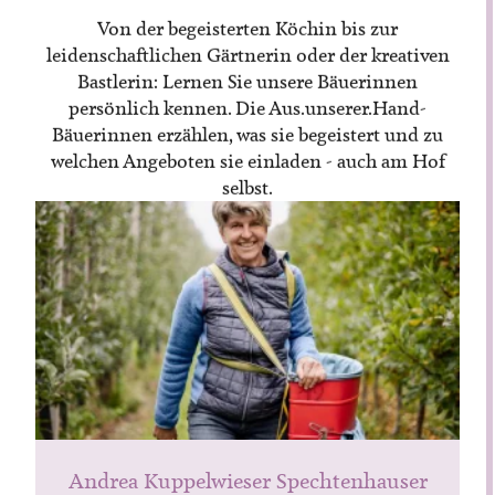
Termine
Bastlerin: Lernen Sie unsere Bäuerinnen
Bäuerliche Buffets
persönlich kennen. Die Aus.unserer.Hand-
Mitgliedschaft
Bäuerinnen erzählen, was sie begeistert und zu
Hofgeschichten
Landessekretariat
welchen Angeboten sie einladen - auch am Hof
selbst.
Andrea Kuppelwieser Spechtenhauser