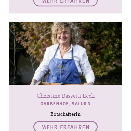
MEHR ERFAHREN
Christine Bassetti Eccli
GARBENHOF, SALURN
Botschafterin
MEHR ERFAHREN