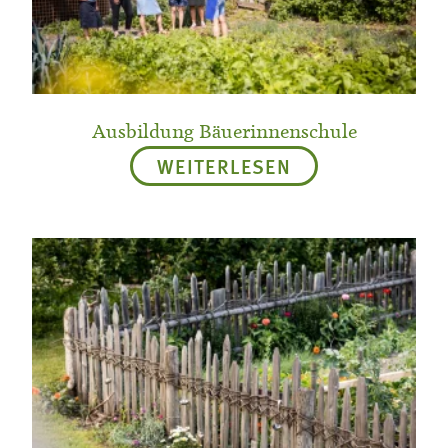
Termine
Bäuerliche Buffets
Mitgliedschaft
Hofgeschichten
Landessekretariat
Ausbildung Bäuerinnenschule
WEITERLESEN