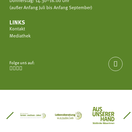
Donnerstag: 14.30–16.00 Uhr
(außer Anfang Juli bis Anfang September)
LINKS
Kontakt
Mediathek
Folge uns auf:





einsätze Südtirol
üdtiroler Gärtnervereinigung
Sozialgenossenschaft Mit Bäuerinnen lernen - w
Lebensberatung für die bäuerlic
Aus unserer 