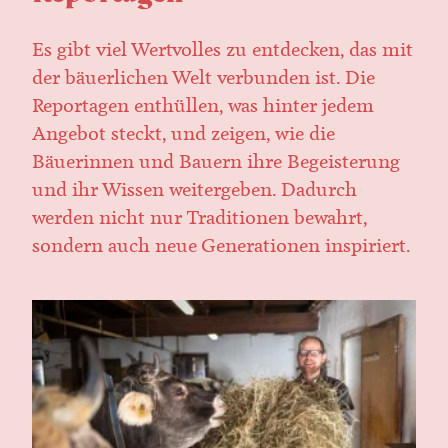
Es gibt viel Wertvolles zu entdecken, das mit
der bäuerlichen Welt verbunden ist. Die
Reportagen enthüllen, was hinter jedem
Angebot steckt, und zeigen, wie die
Bäuerinnen und Bauern ihre Begeisterung
und ihr Wissen weitergeben. Dadurch
werden nicht nur Traditionen bewahrt,
sondern auch neue Generationen inspiriert.