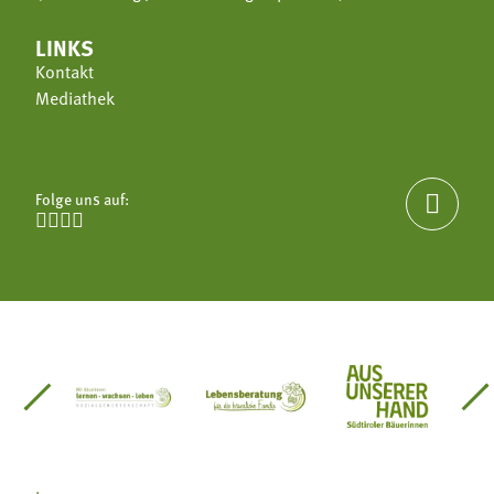
LINKS
Kontakt
Mediathek
Folge uns auf:





einsätze Südtirol
üdtiroler Gärtnervereinigung
Sozialgenossenschaft Mit Bäuerinnen lernen - w
Lebensberatung für die bäuerlic
Aus unserer 