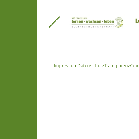
itseinsätze Südtirol
Südtiroler Gärtnervereinigung
Sozialgenossenscha
Impressum
Datenschutz
Transparenz
Cook