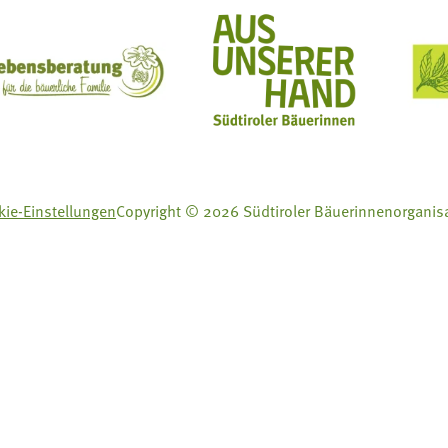
ft Mit Bäuerinnen lernen - wachsen - leben
Lebensberatung für die bäuerliche Familie
Aus unserer Hand
ie-Einstellungen
Copyright © 2026 Südtiroler Bäuerinnenorganis