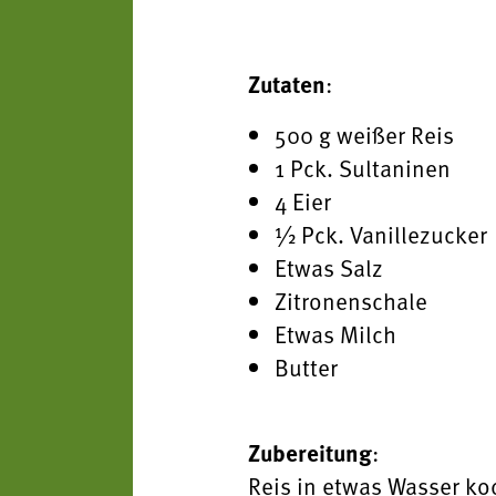
Zutaten
:
500 g weißer Reis
1 Pck. Sultaninen
4 Eier
½ Pck. Vanillezucker
Etwas Salz
Zitronenschale
Etwas Milch
Butter
Zubereitung
:
Reis in etwas Wasser ko