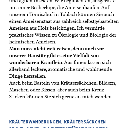
und agilen Insekten. Wir begutachten, ausgerüstet
Termine
Bäuerliche Buffets
mit einer Becherlupe, die Ameisenhaufen. Auf
Mitgliedschaft
unserem Tomisahof in Toblach können Sie auch
Hofgeschichten
einen Ameisenstaat aus zahlreich selbstgebastelten
Landessekretariat
Ameisen aus Holz besichtigen. Ich vermittle
praktisches Wissen zu Ökologie und Biologie der
heimischen Ameisen.
Man muss nicht weit reisen, denn auch vor
unserer Haustür gibt es eine Vielfalt von
wunderbaren Kräutlein
. Aus Ihnen lassen sich
allerhand leckere, aromatische und wohltuende
Dinge herstellen.
Auch beim Basteln von Kräutersäckchen, Bildern,
Maschen oder Kissen, aber auch beim Kreuz-
Sticken können Sie sich gerne an mich wenden.
KRÄUTERWANDERUNGEN, KRÄUTERSÄCKCHEN