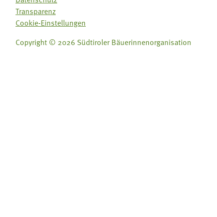
Transparenz
Cookie-Einstellungen
Copyright © 2026 Südtiroler Bäuerinnenorganisation
Folge uns auf:
Folge uns auf: