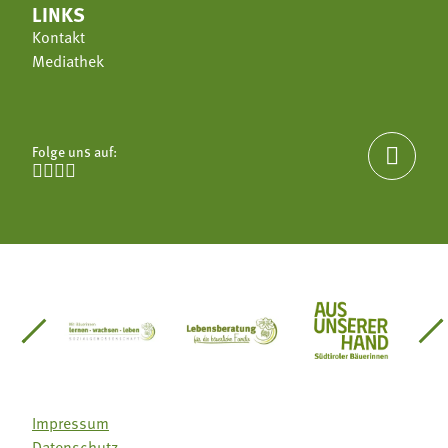
LINKS
Kontakt
Mediathek
Folge uns auf:





einsätze Südtirol
üdtiroler Gärtnervereinigung
Sozialgenossenschaft Mit Bäuerinnen lernen - w
Lebensberatung für die bäuerlic
Aus unserer 
Impressum
Datenschutz