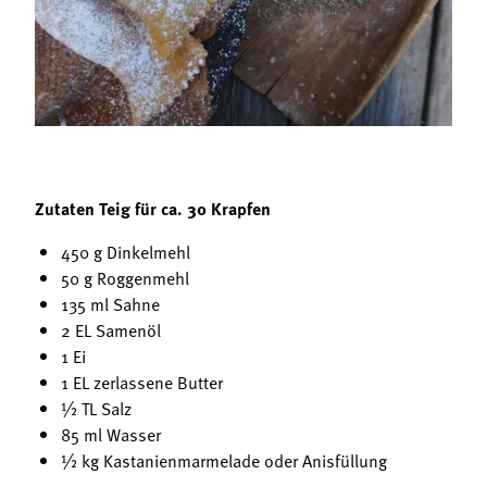
Termine
Bäuerliche Buffets
Mitgliedschaft
Hofgeschichten
Landessekretariat
Zutaten Teig für ca. 30 Krapfen
450 g Dinkelmehl
50 g Roggenmehl
135 ml Sahne
2 EL Samenöl
1 Ei
1 EL zerlassene Butter
½ TL Salz
85 ml Wasser
½ kg Kastanienmarmelade oder Anisfüllung