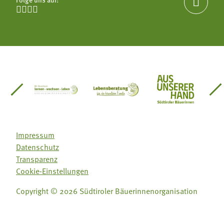





einsätze Südtirol
üdtiroler Gärtnervereinigung
Sozialgenossenschaft Mit Bäuerinnen lernen - w
Lebensberatung für die bäuerlic
Aus unserer 
Impressum
Datenschutz
Transparenz
Cookie-Einstellungen
Copyright © 2026 Südtiroler Bäuerinnenorganisation