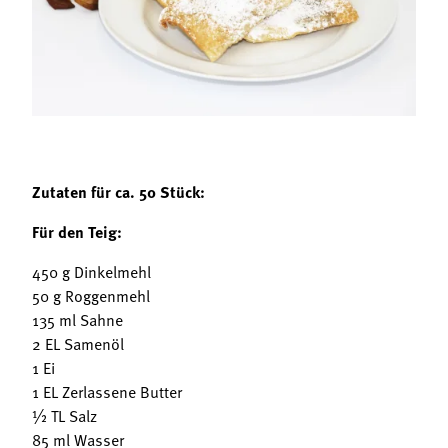
Termine
Bäuerliche Buffets
Mitgliedschaft
Hofgeschichten
Landessekretariat
Zutaten für ca. 50 Stück:
Für den Teig:
450 g Dinkelmehl
50 g Roggenmehl
135 ml Sahne
2 EL Samenöl
1 Ei
1 EL Zerlassene Butter
½ TL Salz
85 ml Wasser