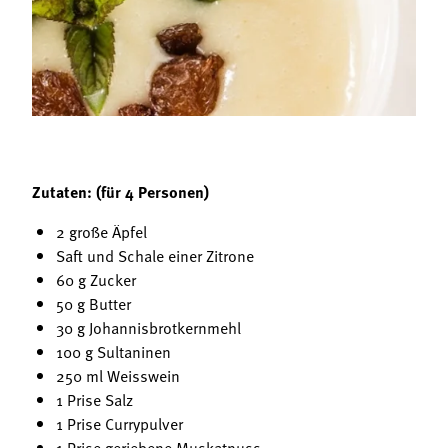
Termine
Bäuerliche Buffets
Mitgliedschaft
Hofgeschichten
Landessekretariat
Zutaten: (für 4 Personen)
2 große Äpfel
Saft und Schale einer Zitrone
60 g Zucker
50 g Butter
30 g Johannisbrotkernmehl
100 g Sultaninen
250 ml Weisswein
1 Prise Salz
1 Prise Currypulver
1 Prise geriebene Muskatnuss