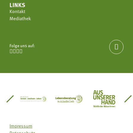
LINKS
Kontakt
Mediathek
Folge uns auf:





einsätze Südtirol
üdtiroler Gärtnervereinigung
Sozialgenossenschaft Mit Bäuerinnen lernen - w
Lebensberatung für die bäuerlic
Aus unserer 
Impressum