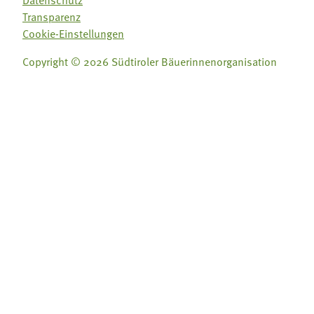
Datenschutz
Transparenz
Cookie-Einstellungen
Copyright © 2026 Südtiroler Bäuerinnenorganisation
Folge uns auf:
Folge uns auf: