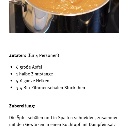
Termine
Bäuerliche Buffets
Mitgliedschaft
Hofgeschichten
Landessekretariat
Zutaten:
(für 4 Personen)
6 große Äpfel
1 halbe Zimtstange
5-6 ganze Nelken
3-4 Bio-Zitronenschalen-Stückchen
Zubereitung:
Die Äpfel schälen und in Spalten schneiden, zusammen
mit den Gewürzen in einen Kochtopf mit Dampfeinsatz