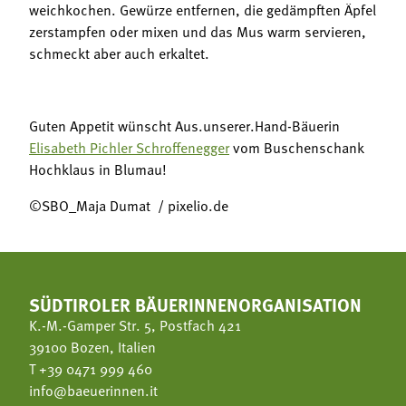
weichkochen. Gewürze entfernen, die gedämpften Äpfel
zerstampfen oder mixen und das Mus warm servieren,
schmeckt aber auch erkaltet.
Guten Appetit wünscht Aus.unserer.Hand-Bäuerin
Elisabeth Pichler Schroffenegger
vom Buschenschank
Hochklaus in Blumau!
©SBO_Maja Dumat / pixelio.de
SÜDTIROLER BÄUERINNENORGANISATION
K.-M.-Gamper Str. 5, Postfach 421
39100 Bozen, Italien
T
+39 0471 999 460
info@baeuerinnen.it