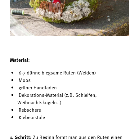
Termine
Bäuerliche Buffets
Mitgliedschaft
Hofgeschichten
Landessekretariat
Material:
6-7 dünne biegsame Ruten (Weiden)
Moos
grüner Handfaden
Dekorations-Material (z.B. Schleifen,
Weihnachtskugeln..)
Rebschere
Klebepistole
1. Schritt:
Zu Beginn formt man aus den Ruten einen