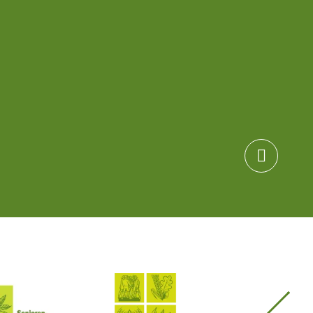

Seniorenvereinigung im SBB
Südtiroler Bauernbund