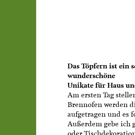
Bezirke und Ortsgruppe
Koch- & Backkurse
Sozialgenossenschaft "
Handarbeits- & Dekorat
- wachsen - leben"
Hof- & Gartenführungen
Berichte und Aktuelles
Produktpräsentationen
Termine
Das Töpfern ist ein s
Bäuerliche Buffets
wunderschöne
Mitgliedschaft
Unikate für Haus un
Hofgeschichten
Am ersten Tag stelle
Landessekretariat
Brennofen werden di
aufgetragen und es f
Außerdem gebe ich g
oder Tischdekoration