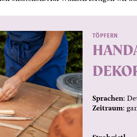
TÖPFERN
HANDA
DEKO
Sprachen
: De
Zeitraum
: ga