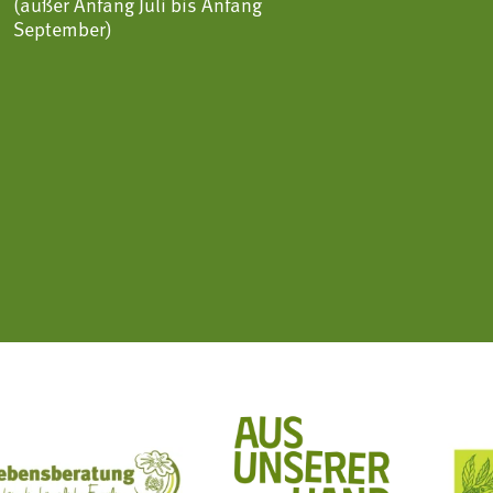
(außer Anfang Juli bis Anfang
September)
ft Mit Bäuerinnen lernen - wachsen - leben
Lebensberatung für die bäuerliche Familie
Aus unserer Hand