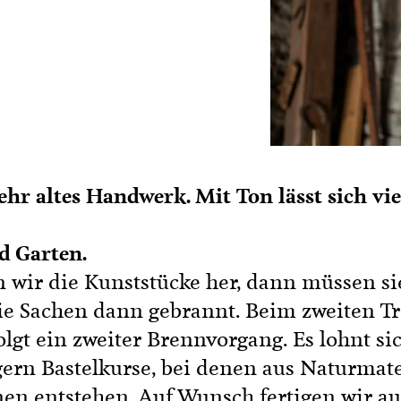
n
Mit Bäuerinnen lernen
ionskurse
 & Verkostungen
ehr altes Handwerk. Mit Ton lässt sich vi

d Garten.
n wir die Kunststücke her, dann müssen s
e Sachen dann gebrannt. Beim zweiten Tre
olgt ein zweiter Brennvorgang. Es lohnt si
ern Bastelkurse, bei denen aus Naturmate
en entstehen. Auf Wunsch fertigen wir au