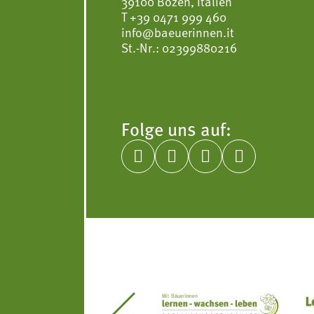
39100 Bozen, Italien
T
+39 0471 999 460
info@baeuerinnen.it
St.-Nr.: 02399880216
Folge uns auf:




itseinsätze Südtirol
Südtiroler Gärtnervereinigung
Sozialgenossenscha