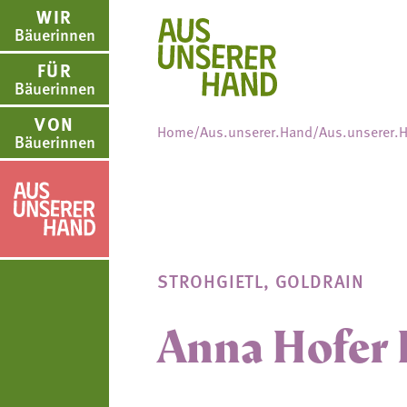
WIR
Bäuerinnen
FÜR
Bäuerinnen
VON
Home
/
Aus.unserer.Hand
/
Aus.unserer.
Bäuerinnen
WIR BÄUERINNE
FÜR BÄUERINNE
VON BÄUERINNE
AUS.UNSERER.H
us.unserer.Hand
Über uns
Aus- und Weiterbildung
Rezepte
Aus.unserer.Hand-Bäue
STROHGIETL, GOLDRAIN
Bäuerin des Jahres
Reiseangebote
Bastelanleitungen
Termine
Anna Hofer 
Landesbäuerinnenrat
Lebensberatung
Gartentipps
Schulprojekte