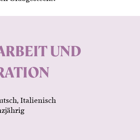
RBEIT UND
RATION
utsch, Italienisch
nzjährig