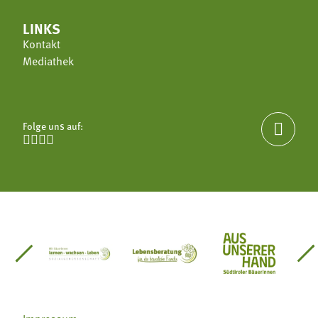
LINKS
Kontakt
Mediathek
Folge uns auf:





einsätze Südtirol
üdtiroler Gärtnervereinigung
Sozialgenossenschaft Mit Bäuerinnen lernen - w
Lebensberatung für die bäuerlic
Aus unserer 