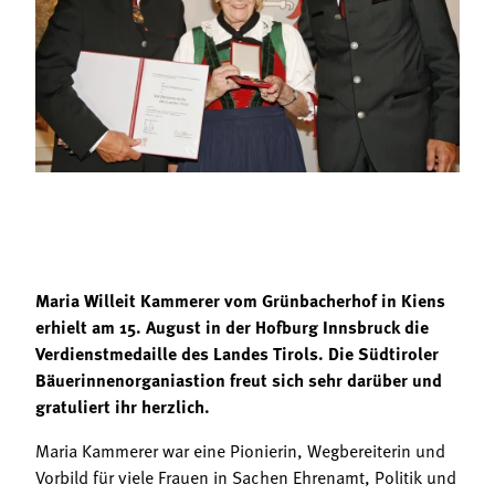
Termine
Bäuerliche Buffets
Mitgliedschaft
Hofgeschichten
Landessekretariat
Maria Willeit Kammerer vom Grünbacherhof in Kiens
erhielt am 15. August in der Hofburg Innsbruck die
Verdienstmedaille des Landes Tirols. Die Südtiroler
Bäuerinnenorganiastion freut sich sehr darüber und
gratuliert ihr herzlich.
Maria Kammerer war eine Pionierin, Wegbereiterin und
Vorbild für viele Frauen in Sachen Ehrenamt, Politik und