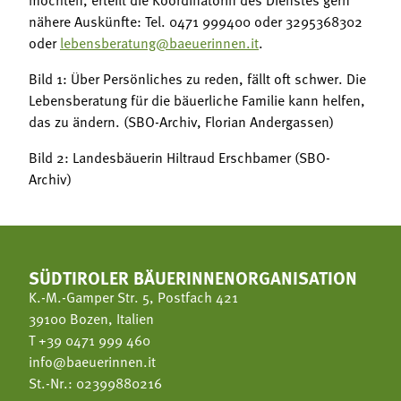
nähere Auskünfte: Tel. 0471 999400 oder 3295368302
oder
lebensberatung@baeuerinnen.it
.
Bild 1: Über Persönliches zu reden, fällt oft schwer. Die
Lebensberatung für die bäuerliche Familie kann helfen,
das zu ändern. (SBO-Archiv, Florian Andergassen)
Bild 2: Landesbäuerin Hiltraud Erschbamer (SBO-
Archiv)
SÜDTIROLER BÄUERINNENORGANISATION
K.-M.-Gamper Str. 5, Postfach 421
39100 Bozen, Italien
T
+39 0471 999 460
info@baeuerinnen.it
St.-Nr.: 02399880216