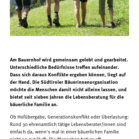
Termine
Bäuerliche Buffets
Mitgliedschaft
Hofgeschichten
Landessekretariat
Am Bauernhof wird gemeinsam gelebt und gearbeitet.
Unterschiedliche Bedürfnisse treffen aufeinander.
Dass sich daraus Konflikte ergeben können, liegt auf
der Hand. Die Südtiroler Bäuerinnenorganisation
möchte die Menschen damit nicht alleine lassen, und
bietet seit sieben Jahren die Lebensberatung für die
bäuerliche Familie an.
Ob Hofübergabe, Generationskonflikt oder Überlastung:
Rund 30 ehrenamtlich tätige Lebensberater/innen sind
einfach da, wenn's mal in einer bäuerlichen Familie
nicht so gut läuft. Die Menschen haben oft