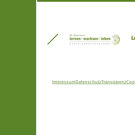
itseinsätze Südtirol
Südtiroler Gärtnervereinigung
Sozialgenossenscha
Impressum
Datenschutz
Transparenz
Cook