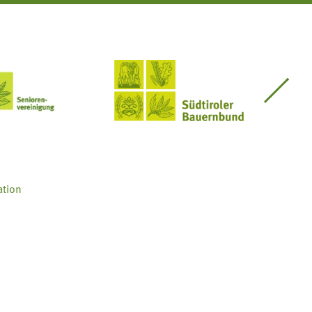
Seniorenvereinigung im SBB
Südtiroler Bauernbund
ation