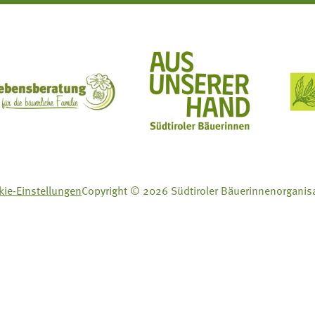
ft Mit Bäuerinnen lernen - wachsen - leben
Lebensberatung für die bäuerliche Familie
Aus unserer Hand
ie-Einstellungen
Copyright © 2026 Südtiroler Bäuerinnenorganis