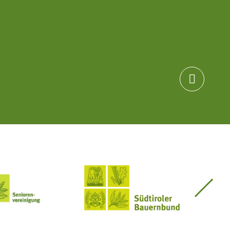

Seniorenvereinigung im SBB
Südtiroler Bauernbund