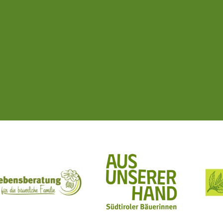
ft Mit Bäuerinnen lernen - wachsen - leben
Lebensberatung für die bäuerliche Familie
Aus unserer Hand