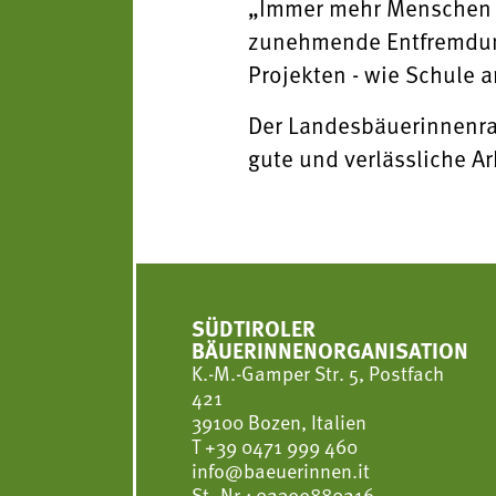
„Immer mehr Menschen l
zunehmende Entfremdung
Projekten - wie Schule 
Der Landesbäuerinnenrat
gute und verlässliche Ar
SÜDTIROLER
BÄUERINNENORGANISATION
K.-M.-Gamper Str. 5, Postfach
421
39100 Bozen, Italien
T
+39 0471 999 460
info@baeuerinnen.it
St.-Nr.: 02399880216