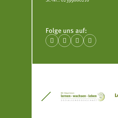
Folge uns auf:




itseinsätze Südtirol
Südtiroler Gärtnervereinigung
Sozialgenossenscha