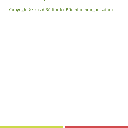
Copyright © 2026 Südtiroler Bäuerinnenorganisation
Folge uns auf:
Folge uns auf:







