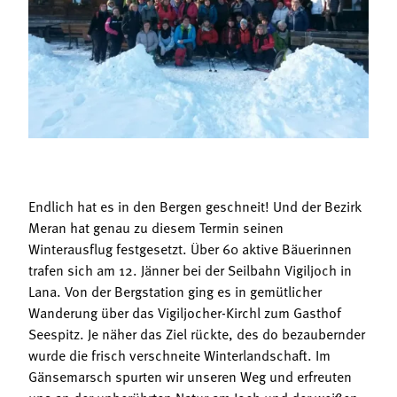
Termine
Bäuerliche Buffets
Mitgliedschaft
Hofgeschichten
Landessekretariat
Endlich hat es in den Bergen geschneit! Und der Bezirk
Meran hat genau zu diesem Termin seinen
Winterausflug festgesetzt. Über 60 aktive Bäuerinnen
trafen sich am 12. Jänner bei der Seilbahn Vigiljoch in
Lana. Von der Bergstation ging es in gemütlicher
Wanderung über das Vigiljocher-Kirchl zum Gasthof
Seespitz. Je näher das Ziel rückte, des do bezaubernder
wurde die frisch verschneite Winterlandschaft. Im
Gänsemarsch spurten wir unseren Weg und erfreuten
uns an der unberührten Natur am Joch und der weißen