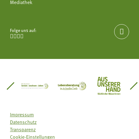
Mediathek
Folge uns auf:





einsätze Südtirol
üdtiroler Gärtnervereinigung
Sozialgenossenschaft Mit Bäuerinnen lernen - w
Lebensberatung für die bäuerlic
Aus unserer 
Impressum
Datenschutz
Transparenz
Cookie-Einstellungen