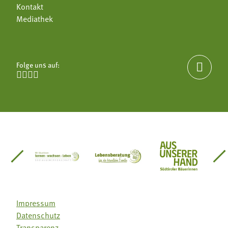
Kontakt
Mediathek
Folge uns auf:





einsätze Südtirol
üdtiroler Gärtnervereinigung
Sozialgenossenschaft Mit Bäuerinnen lernen - w
Lebensberatung für die bäuerlic
Aus unserer 
Impressum
Datenschutz
Transparenz