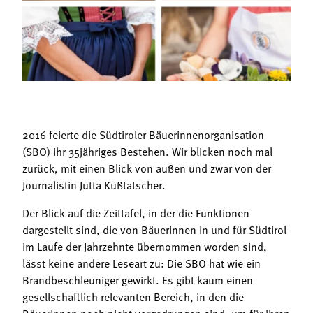
Termine
Bäuerliche Buffets
Mitgliedschaft
Hofgeschichten
Landessekretariat
2016 feierte die Südtiroler Bäuerinnenorganisation
(SBO) ihr 35jähriges Bestehen. Wir blicken noch mal
zurück, mit einen Blick von außen und zwar von der
Journalistin Jutta Kußtatscher.
Der Blick auf die Zeittafel, in der die Funktionen
dargestellt sind, die von Bäuerinnen in und für Südtirol
im Laufe der Jahrzehnte übernommen worden sind,
lässt keine andere Leseart zu: Die SBO hat wie ein
Brandbeschleuniger gewirkt. Es gibt kaum einen
gesellschaftlich relevanten Bereich, in den die
Bäuerinnen noch nicht vorgedrungen sind, um für ihren