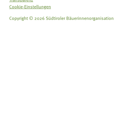
Cookie-Einstellungen
Copyright © 2026 Südtiroler Bäuerinnenorganisation
Folge uns auf:
Folge uns auf:







