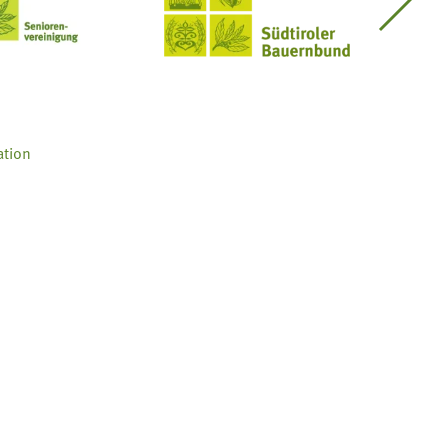
Seniorenvereinigung im SBB
Südtiroler Bauernbund
ation