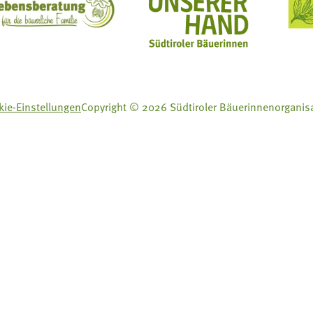
ft Mit Bäuerinnen lernen - wachsen - leben
Lebensberatung für die bäuerliche Familie
Aus unserer Hand
ie-Einstellungen
Copyright © 2026 Südtiroler Bäuerinnenorganis