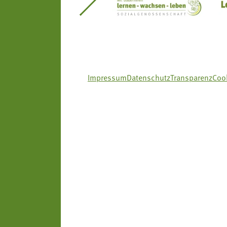
itseinsätze Südtirol
Südtiroler Gärtnervereinigung
Sozialgenossenscha
Impressum
Datenschutz
Transparenz
Cook