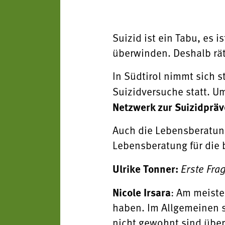
Suizid ist ein Tabu, es 
überwinden. Deshalb rät 
In Südtirol nimmt sich s
Suizidversuche statt. U
Netzwerk zur Suizidpräv
Auch die Lebensberatung 
Lebensberatung für die b
Ulrike Tonner:
Erste Fra
Nicole Irsara
: Am meiste
haben. Im Allgemeinen s
nicht gewohnt sind über