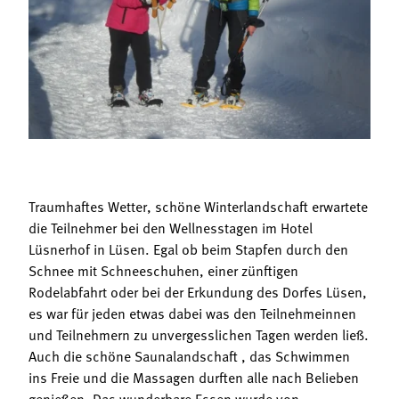
Termine
Bäuerliche Buffets
Mitgliedschaft
Hofgeschichten
Landessekretariat
Traumhaftes Wetter, schöne Winterlandschaft erwartete
die Teilnehmer bei den Wellnesstagen im Hotel
Lüsnerhof in Lüsen. Egal ob beim Stapfen durch den
Schnee mit Schneeschuhen, einer zünftigen
Rodelabfahrt oder bei der Erkundung des Dorfes Lüsen,
es war für jeden etwas dabei was den Teilnehmeinnen
und Teilnehmern zu unvergesslichen Tagen werden ließ.
Auch die schöne Saunalandschaft , das Schwimmen
ins Freie und die Massagen durften alle nach Belieben
genießen. Das wunderbare Essen wurde von