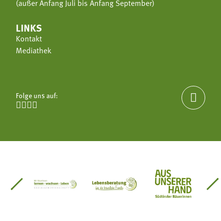
(außer Anfang Juli bis Anfang September)
LINKS
Kontakt
Mediathek
Folge uns auf:





einsätze Südtirol
üdtiroler Gärtnervereinigung
Sozialgenossenschaft Mit Bäuerinnen lernen - w
Lebensberatung für die bäuerlic
Aus unserer 