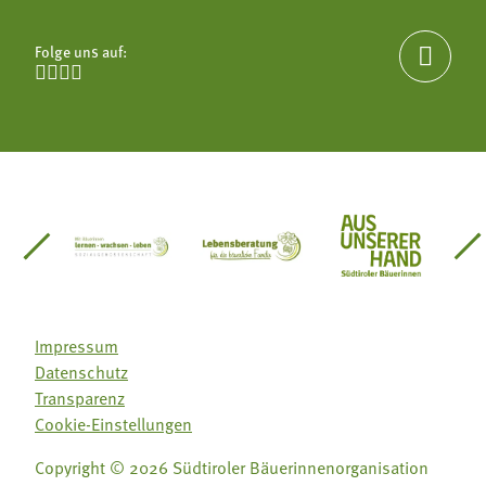
Folge uns auf:





einsätze Südtirol
üdtiroler Gärtnervereinigung
Sozialgenossenschaft Mit Bäuerinnen lernen - w
Lebensberatung für die bäuerlic
Aus unserer 
Impressum
Datenschutz
Transparenz
Cookie-Einstellungen
Folge uns auf:
Folge uns auf:
Copyright © 2026 Südtiroler Bäuerinnenorganisation







