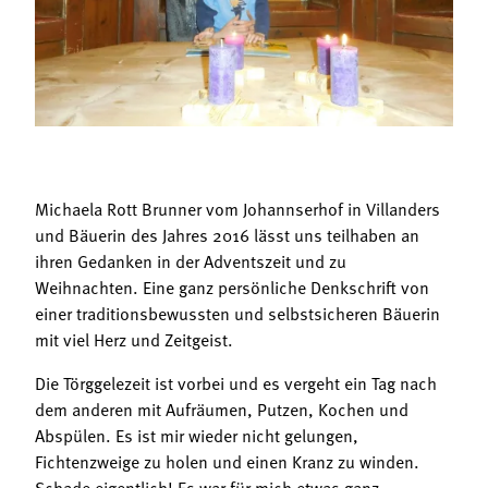
Termine
Bäuerliche Buffets
Mitgliedschaft
Hofgeschichten
Landessekretariat
Michaela Rott Brunner vom Johannserhof in Villanders
und Bäuerin des Jahres 2016 lässt uns teilhaben an
ihren Gedanken in der Adventszeit und zu
Weihnachten. Eine ganz persönliche Denkschrift von
einer traditionsbewussten und selbstsicheren Bäuerin
mit viel Herz und Zeitgeist.
Die Törggelezeit ist vorbei und es vergeht ein Tag nach
dem anderen mit Aufräumen, Putzen, Kochen und
Abspülen. Es ist mir wieder nicht gelungen,
Fichtenzweige zu holen und einen Kranz zu winden.
Schade eigentlich! Es war für mich etwas ganz