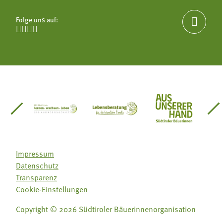
Folge uns auf:





einsätze Südtirol
üdtiroler Gärtnervereinigung
Sozialgenossenschaft Mit Bäuerinnen lernen - w
Lebensberatung für die bäuerlic
Aus unserer 
Impressum
Datenschutz
Transparenz
Cookie-Einstellungen
Copyright © 2026 Südtiroler Bäuerinnenorganisation