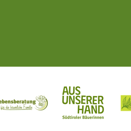
ft Mit Bäuerinnen lernen - wachsen - leben
Lebensberatung für die bäuerliche Familie
Aus unserer Hand