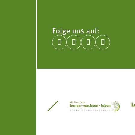
Folge uns auf:




itseinsätze Südtirol
Südtiroler Gärtnervereinigung
Sozialgenossenscha