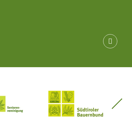

Seniorenvereinigung im SBB
Südtiroler Bauernbund