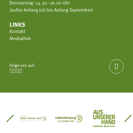
Donnerstag: 14.30–16.00 Uhr
(außer Anfang Juli bis Anfang September)
LINKS
Kontakt
Mediathek
Folge uns auf:





einsätze Südtirol
üdtiroler Gärtnervereinigung
Sozialgenossenschaft Mit Bäuerinnen lernen - w
Lebensberatung für die bäuerlic
Aus unserer 