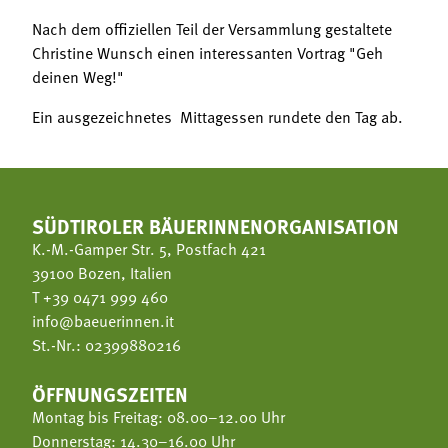
Termine
Bäuerliche Buffets
Nach dem offiziellen Teil der Versammlung gestaltete
Mitgliedschaft
Christine Wunsch einen interessanten Vortrag "Geh
Hofgeschichten
deinen Weg!"
Landessekretariat
Ein ausgezeichnetes Mittagessen rundete den Tag ab.
SÜDTIROLER BÄUERINNENORGANISATION
K.-M.-Gamper Str. 5, Postfach 421
39100 Bozen, Italien
T
+39 0471 999 460
info@baeuerinnen.it
St.-Nr.: 02399880216
ÖFFNUNGSZEITEN
Montag bis Freitag: 08.00–12.00 Uhr
Donnerstag: 14.30–16.00 Uhr