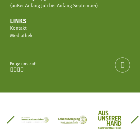
(außer Anfang Juli bis Anfang September)
LINKS
Kontakt
Mediathek
Folge uns auf:





einsätze Südtirol
üdtiroler Gärtnervereinigung
Sozialgenossenschaft Mit Bäuerinnen lernen - w
Lebensberatung für die bäuerlic
Aus unserer 