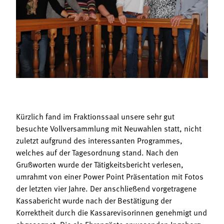
Termine
Bäuerliche Buffets
Mitgliedschaft
Hofgeschichten
Landessekretariat
Kürzlich fand im Fraktionssaal unsere sehr gut
besuchte Vollversammlung mit Neuwahlen statt, nicht
zuletzt aufgrund des interessanten Programmes,
welches auf der Tagesordnung stand. Nach den
Grußworten wurde der Tätigkeitsbericht verlesen,
umrahmt von einer Power Point Präsentation mit Fotos
der letzten vier Jahre. Der anschließend vorgetragene
Kassabericht wurde nach der Bestätigung der
Korrektheit durch die Kassarevisorinnen genehmigt und
abgesegnet. Die als Ehrengäste anwesenden Ingeborg