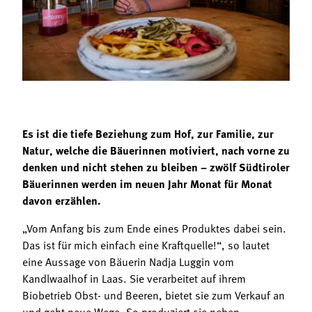
Termine
Bäuerliche Buffets
Mitgliedschaft
Hofgeschichten
Landessekretariat
Es ist die tiefe Beziehung zum Hof, zur Familie, zur
Natur, welche die Bäuerinnen motiviert, nach vorne zu
denken und nicht stehen zu bleiben – zwölf Südtiroler
Bäuerinnen werden im neuen Jahr Monat für Monat
davon erzählen.
„Vom Anfang bis zum Ende eines Produktes dabei sein.
Das ist für mich einfach eine Kraftquelle!“, so lautet
eine Aussage von Bäuerin Nadja Luggin vom
Kandlwaalhof in Laas. Sie verarbeitet auf ihrem
Biobetrieb Obst- und Beeren, bietet sie zum Verkauf an
und geht neue Wege. So produziert sie neben