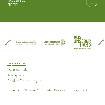
Folge uns auf:





einsätze Südtirol
üdtiroler Gärtnervereinigung
Sozialgenossenschaft Mit Bäuerinnen lernen - w
Lebensberatung für die bäuerlic
Aus unserer 
Impressum
Datenschutz
Transparenz
Cookie-Einstellungen
Copyright © 2026 Südtiroler Bäuerinnenorganisation