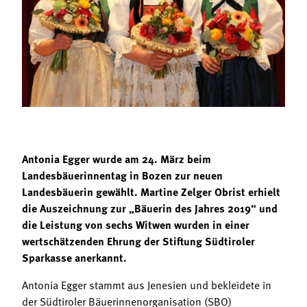
Termine
Bäuerliche Buffets
Mitgliedschaft
Hofgeschichten
Landessekretariat
Antonia Egger wurde am 24. März beim
Landesbäuerinnentag in Bozen zur neuen
Landesbäuerin gewählt. Martine Zelger Obrist erhielt
die Auszeichnung zur „Bäuerin des Jahres 2019“ und
die Leistung von sechs Witwen wurden in einer
wertschätzenden Ehrung der Stiftung Südtiroler
Sparkasse anerkannt.
Antonia Egger stammt aus Jenesien und bekleidete in
der Südtiroler Bäuerinnenorganisation (SBO)