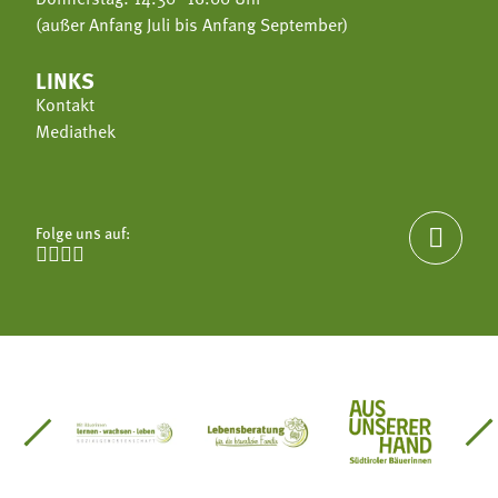
(außer Anfang Juli bis Anfang September)
LINKS
Kontakt
Mediathek
Folge uns auf:





einsätze Südtirol
üdtiroler Gärtnervereinigung
Sozialgenossenschaft Mit Bäuerinnen lernen - w
Lebensberatung für die bäuerlic
Aus unserer 