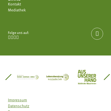
Kontakt
Mediathek
Folge uns auf:





einsätze Südtirol
üdtiroler Gärtnervereinigung
Sozialgenossenschaft Mit Bäuerinnen lernen - w
Lebensberatung für die bäuerlic
Aus unserer 
Impressum
Datenschutz