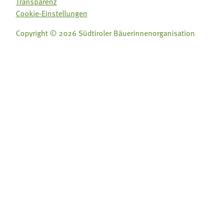
Transparenz
Cookie-Einstellungen
Copyright © 2026 Südtiroler Bäuerinnenorganisation
Folge uns auf:
Folge uns auf:







