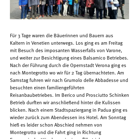
Termine
Bäuerliche Buffets
Mitgliedschaft
Hofgeschichten
Landessekretariat
Für 3 Tage waren die Bäuerinnen und Bauern aus
Kaltern in Venetien unterwegs. Los ging es am Freitag
mit Besuch des imposanten Wasserfalls von Varone,
und weiter zur Besichtigung eines Balsamico Betriebes.
Nach der Führung durch die Opernstadt Verona ging es
nach Montegrotto wo wir für 2 Tag übernachteten. Am
Samstag fuhren wir nach Grumolo delle Abbadesse und
besuchten einen familiengeführten
Reisanbaubetriebes. Im Berico und Prosciutto Schinken
Betrieb durften wir anschließend hinter die Kulissen
blicken. Nach einem Stadtspaziergang in Padua ging es
wieder zurück zum Abendessen ins Hotel. Am Sonntag
hieß es leider schon Abschied nehmen von
Montegrotto und die Fahrt ging in Richtung