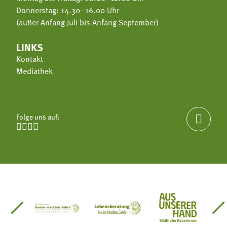
Donnerstag: 14.30–16.00 Uhr
(außer Anfang Juli bis Anfang September)
LINKS
Kontakt
Mediathek
Folge uns auf:





einsätze Südtirol
üdtiroler Gärtnervereinigung
Sozialgenossenschaft Mit Bäuerinnen lernen - w
Lebensberatung für die bäuerlic
Aus unserer 