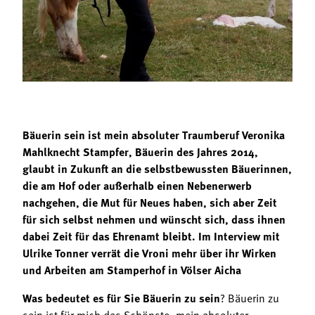
Termine
Bäuerliche Buffets
Mitgliedschaft
Hofgeschichten
Landessekretariat
Bäuerin sein ist mein absoluter Traumberuf Veronika
Mahlknecht Stampfer, Bäuerin des Jahres 2014,
glaubt in Zukunft an die selbstbewussten Bäuerinnen,
die am Hof oder außerhalb einen Nebenerwerb
nachgehen, die Mut für Neues haben, sich aber Zeit
für sich selbst nehmen und wünscht sich, dass ihnen
dabei Zeit für das Ehrenamt bleibt. Im Interview mit
Ulrike Tonner verrät die Vroni mehr über ihr Wirken
und Arbeiten am Stamperhof in Völser Aicha
Was bedeutet es für Sie Bäuerin zu sein
? Bäuerin zu
sein ist für mich das Schönste, mein absoluter