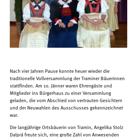
Termine
Bäuerliche Buffets
Mitgliedschaft
Hofgeschichten
Landessekretariat
Nach vier Jahren Pause konnte heuer wieder die
traditionelle Vollversammlung der Traminer Bäuerinnen
stattfinden. Am 10. Jänner waren Ehrengäste und
Mitglieder ins Bürgerhaus zu einer Versammlung
geladen, die vom Abschied von vertrauten Gesichtern
und der Neuwahlen des Ausschusses gekennzeichnet
war.
Die langjährige Ortsbäuerin von Tramin, Angelika Stolz
Dalprá freute sich, eine große Zahl von Anwesenden