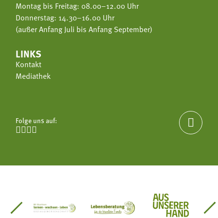
Montag bis Freitag: 08.00–12.00 Uhr
Donnerstag: 14.30–16.00 Uhr
(außer Anfang Juli bis Anfang September)
LINKS
Kontakt
Mediathek
Folge uns auf:





einsätze Südtirol
üdtiroler Gärtnervereinigung
Sozialgenossenschaft Mit Bäuerinnen lernen - w
Lebensberatung für die bäuerlic
Aus unserer 