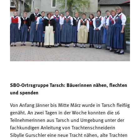
Termine
Bäuerliche Buffets
Mitgliedschaft
Hofgeschichten
Landessekretariat
SBO-Ortrsgruppe Tarsch: Bäuerinnen nähen, flechten
und spenden
Von Anfang Jänner bis Mitte März wurde in Tarsch fleißig
genäht. An zwei Tagen in der Woche konnten die 16
Teilnehmerinnen aus Tarsch und Umgebung unter der
fachkundigen Anleitung von Trachtenschneiderin
Sibylle Gurschler eine neue Tracht nähen, alte Trachten