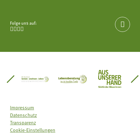
Folge uns auf:





einsätze Südtirol
üdtiroler Gärtnervereinigung
Sozialgenossenschaft Mit Bäuerinnen lernen - w
Lebensberatung für die bäuerlic
Aus unserer 
Impressum
Datenschutz
Transparenz
Cookie-Einstellungen