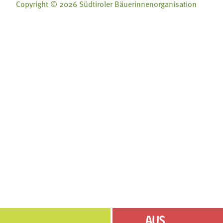
Copyright © 2026 Südtiroler Bäuerinnenorganisation
Folge uns auf:
Folge uns auf:







