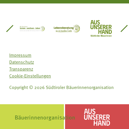
einsätze Südtirol
üdtiroler Gärtnervereinigung
Sozialgenossenschaft Mit Bäuerinnen lernen - w
Lebensberatung für die bäuerlic
Aus unserer 
Impressum
Datenschutz
Transparenz
Cookie-Einstellungen
Folge uns auf:
Folge uns auf:
Copyright © 2026 Südtiroler Bäuerinnenorganisation








Bäuerinnenorganisation
Aus unserer Hand