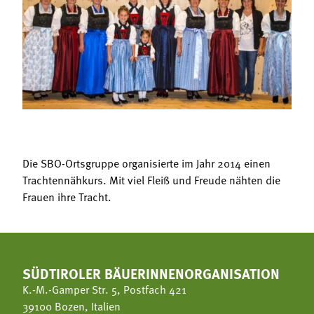
Termine
Bäuerliche Buffets
Mitgliedschaft
Hofgeschichten
Landessekretariat
Die SBO-Ortsgruppe organisierte im Jahr 2014 einen
Trachtennähkurs. Mit viel Fleiß und Freude nähten die
Frauen ihre Tracht.
SÜDTIROLER BÄUERINNENORGANISATION
K.-M.-Gamper Str. 5, Postfach 421
39100 Bozen, Italien