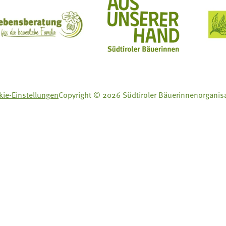
ft Mit Bäuerinnen lernen - wachsen - leben
Lebensberatung für die bäuerliche Familie
Aus unserer Hand
ie-Einstellungen
Copyright © 2026 Südtiroler Bäuerinnenorganis