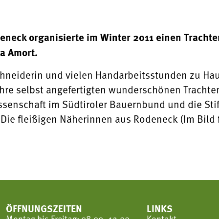
eneck organisierte im Winter 2011 einen Tracht
a Amort.
Schneiderin und vielen Handarbeitsstunden zu H
hre selbst angefertigten wunderschönen Trachten 
senschaft im Südtiroler Bauernbund und die Stift
: Die fleißigen Näherinnen aus Rodeneck (Im Bil
ÖFFNUNGSZEITEN
LINKS
Montag bis Freitag: 08.00–12.00
Kontakt