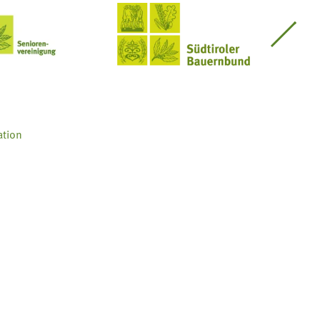
Seniorenvereinigung im SBB
Südtiroler Bauernbund
ation