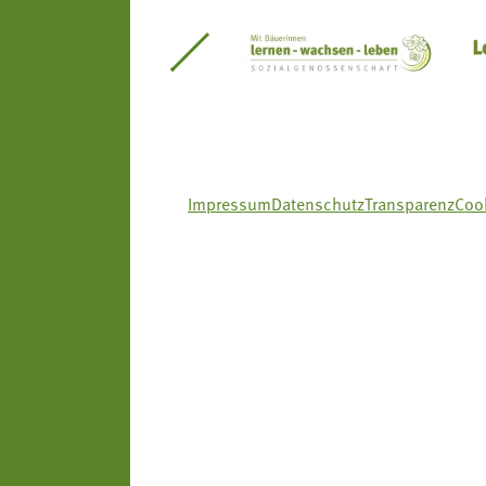
itseinsätze Südtirol
Südtiroler Gärtnervereinigung
Sozialgenossenscha
Impressum
Datenschutz
Transparenz
Cook