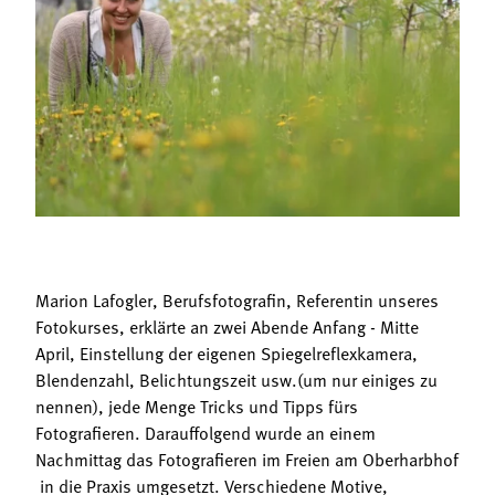
Termine
Bäuerliche Buffets
Mitgliedschaft
Hofgeschichten
Landessekretariat
Marion Lafogler, Berufsfotografin, Referentin unseres
Fotokurses, erklärte an zwei Abende Anfang - Mitte
April, Einstellung der eigenen Spiegelreflexkamera,
Blendenzahl, Belichtungszeit usw.(um nur einiges zu
nennen), jede Menge Tricks und Tipps fürs
Fotografieren. Darauffolgend wurde an einem
Nachmittag das Fotografieren im Freien am Oberharbhof
in die Praxis umgesetzt. Verschiedene Motive,