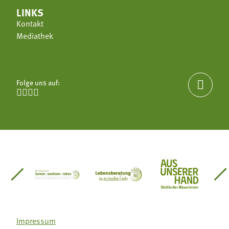
LINKS
Kontakt
Mediathek
Folge uns auf:





einsätze Südtirol
üdtiroler Gärtnervereinigung
Sozialgenossenschaft Mit Bäuerinnen lernen - w
Lebensberatung für die bäuerlic
Aus unserer 
Impressum