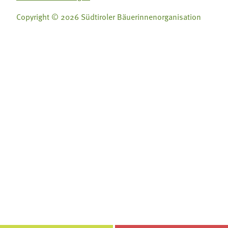
Copyright © 2026 Südtiroler Bäuerinnenorganisation
Folge uns auf:
Folge uns auf:







