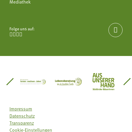
Mediathek
Folge uns auf:





einsätze Südtirol
üdtiroler Gärtnervereinigung
Sozialgenossenschaft Mit Bäuerinnen lernen - w
Lebensberatung für die bäuerlic
Aus unserer 
Impressum
Datenschutz
Transparenz
Cookie-Einstellungen