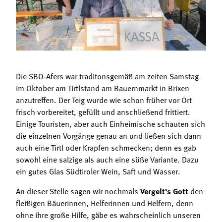
Termine
Bäuerliche Buffets
Mitgliedschaft
Hofgeschichten
Landessekretariat
Die SBO-Afers war traditonsgemäß am zeiten Samstag
im Oktober am Tirtlstand am Bauernmarkt in Brixen
anzutreffen. Der Teig wurde wie schon früher vor Ort
frisch vorbereitet, gefüllt und anschließend frittiert.
Einige Touristen, aber auch Einheimische schauten sich
die einzelnen Vorgänge genau an und ließen sich dann
auch eine Tirtl oder Krapfen schmecken; denn es gab
sowohl eine salzige als auch eine süße Variante. Dazu
ein gutes Glas Südtiroler Wein, Saft und Wasser.
An dieser Stelle sagen wir nochmals
Vergelt’s Gott
den
fleißigen Bäuerinnen, Helferinnen und Helfern, denn
ohne ihre große Hilfe, gäbe es wahrscheinlich unseren