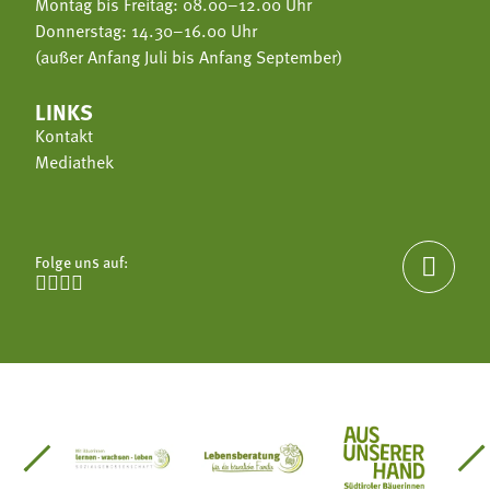
Montag bis Freitag: 08.00–12.00 Uhr
Donnerstag: 14.30–16.00 Uhr
(außer Anfang Juli bis Anfang September)
LINKS
Kontakt
Mediathek
Folge uns auf:





einsätze Südtirol
üdtiroler Gärtnervereinigung
Sozialgenossenschaft Mit Bäuerinnen lernen - w
Lebensberatung für die bäuerlic
Aus unserer 