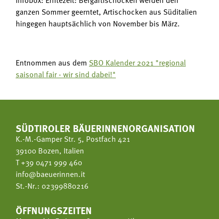
ganzen Sommer geerntet, Artischocken aus Süditalien
hingegen hauptsächlich von November bis März.
Entnommen aus dem
SBO Kalender 2021 "regional
saisonal fair - wir sind dabei!"
SÜDTIROLER BÄUERINNENORGANISATION
K.-M.-Gamper Str. 5, Postfach 421
39100 Bozen, Italien
T
+39 0471 999 460
info@baeuerinnen.it
St.-Nr.: 02399880216
ÖFFNUNGSZEITEN