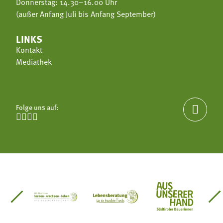
Donnerstag: 14.30–16.00 Uhr
(außer Anfang Juli bis Anfang September)
LINKS
Kontakt
Mediathek
Folge uns auf:





einsätze Südtirol
üdtiroler Gärtnervereinigung
Sozialgenossenschaft Mit Bäuerinnen lernen - w
Lebensberatung für die bäuerlic
Aus unserer 