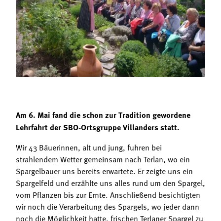
Termine
Bäuerliche Buffets
Mitgliedschaft
Hofgeschichten
Landessekretariat
Am 6. Mai fand die schon zur Tradition gewordene
Lehrfahrt der SBO-Ortsgruppe Villanders statt.
Wir 43 Bäuerinnen, alt und jung, fuhren bei
strahlendem Wetter gemeinsam nach Terlan, wo ein
Spargelbauer uns bereits erwartete. Er zeigte uns ein
Spargelfeld und erzählte uns alles rund um den Spargel,
vom Pflanzen bis zur Ernte. Anschließend besichtigten
wir noch die Verarbeitung des Spargels, wo jeder dann
noch die Möglichkeit hatte, frischen Terlaner Spargel zu