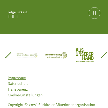
Folge uns auf:





einsätze Südtirol
üdtiroler Gärtnervereinigung
Sozialgenossenschaft Mit Bäuerinnen lernen - w
Lebensberatung für die bäuerlic
Aus unserer 
Impressum
Datenschutz
Transparenz
Cookie-Einstellungen
Copyright © 2026 Südtiroler Bäuerinnenorganisation