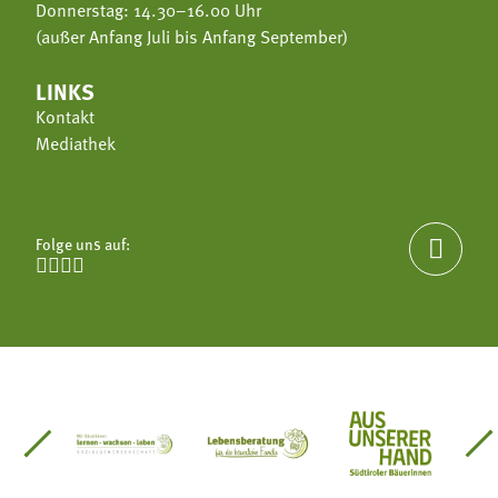
Donnerstag: 14.30–16.00 Uhr
(außer Anfang Juli bis Anfang September)
LINKS
Kontakt
Mediathek
Folge uns auf:





einsätze Südtirol
üdtiroler Gärtnervereinigung
Sozialgenossenschaft Mit Bäuerinnen lernen - w
Lebensberatung für die bäuerlic
Aus unserer 