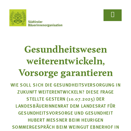















Wir Bäuerinnen
Für Bäuerinnen
Von Bäuerinnen
Aus.unserer.Hand-Bäuerinnen
Aus.unserer.Hand-Bäuerinnen
Termine
Schulprojekte
Koch- & Backkurse
Handarbeits- & Dekorationskurse
Hof- & Gartenführungen
Produktpräsentationen & Verkostungen
Bäuerliche Buffets
Hofgeschichten
Wir Bäuerinnen

Gesundheitswesen
Termine
Für Bäuerinnen
Über uns
Aus- und Weiterbildung
Rezepte

weiterentwickeln,
Bäuerin des Jahres
Reiseangebote
Bastelanleitungen
Schulprojekte
Vorsorge garantieren
Von Bäuerinnen

Landesbäuerinnenrat
Lebensberatung
Gartentipps
Koch- & Backkurse
WIE SOLL SICH DIE GESUNDHEITSVERSORGUNG IN
ZUKUNFT WEITERENTWICKELN? DIESE FRAGE
Bezirke und Ortsgruppen
Handarbeits- & Dekorationskurse
STELLTE GESTERN (10.07.2025) DER
Sozialgenossenschaft "Mit Bäuerinnen lernen -
LANDESBÄUERINNENRAT DEM LANDESRAT FÜR
wachsen - leben"
Hof- & Gartenführungen
GESUNDHEITSVORSORGE UND GESUNDHEIT
HUBERT MESSNER BEIM HEURIGEN
Berichte und Aktuelles
Produktpräsentationen & Verkostungen
SOMMERGESPRÄCH BEIM WEINGUT EBNERHOF IN