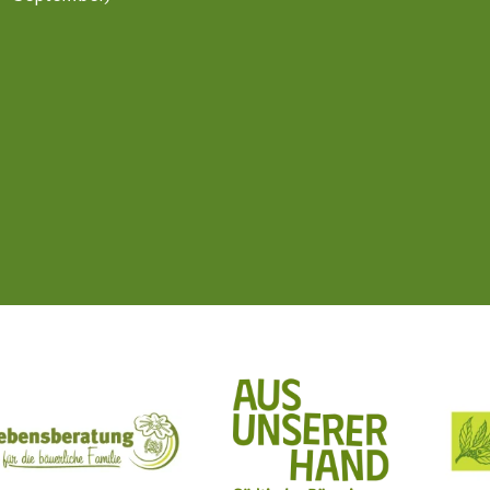
ft Mit Bäuerinnen lernen - wachsen - leben
Lebensberatung für die bäuerliche Familie
Aus unserer Hand