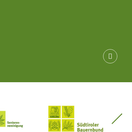

Seniorenvereinigung im SBB
Südtiroler Bauernbund