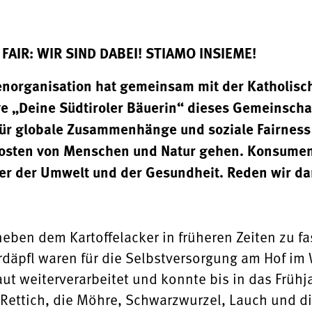
FAIR: WIR SIND DABEI! STIAMO INSIEME!
nenorganisation hat gemeinsam mit der Katholis
ive „Deine Südtiroler Bäuerin“ dieses Gemeinschaf
für globale Zusammenhänge und soziale Fairness 
Kosten von Menschen und Natur gehen. Konsumen
r der Umwelt und der Gesundheit. Reden wir da
neben dem Kartoffelacker in früheren Zeiten zu f
Erdäpfl waren für die Selbstversorgung am Hof im
t weiterverarbeitet und konnte bis in das Frühja
 Rettich, die Möhre, Schwarzwurzel, Lauch und di