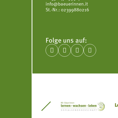
info@baeuerinnen.it
St.-Nr.: 02399880216
Folge uns auf:




itseinsätze Südtirol
Südtiroler Gärtnervereinigung
Sozialgenossenscha