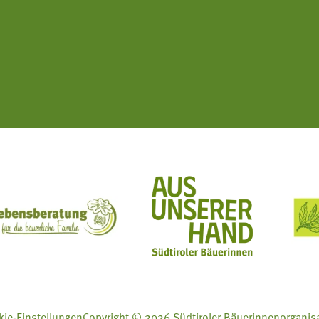
ft Mit Bäuerinnen lernen - wachsen - leben
Lebensberatung für die bäuerliche Familie
Aus unserer Hand
ie-Einstellungen
Copyright © 2026 Südtiroler Bäuerinnenorganis