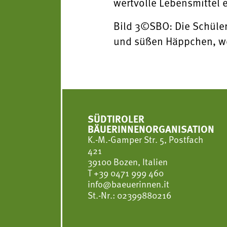
wertvolle Lebensmittel 
Bild 3©SBO: Die Schüler
und süßen Häppchen, wel
SÜDTIROLER
BÄUERINNENORGANISATION
K.-M.-Gamper Str. 5, Postfach
421
39100 Bozen, Italien
T
+39 0471 999 460
info@baeuerinnen.it
St.-Nr.: 02399880216