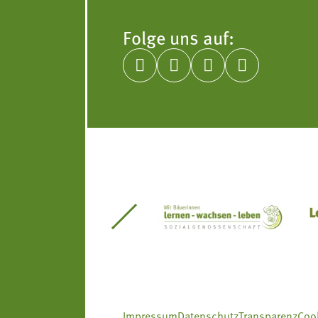
Folge uns auf:




itseinsätze Südtirol
Südtiroler Gärtnervereinigung
Sozialgenossenscha
Impressum
Datenschutz
Transparenz
Cook