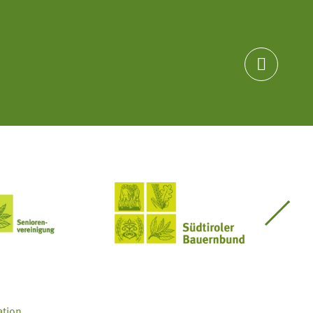

Seniorenvereinigung im SBB
Südtiroler Bauernbund
ation