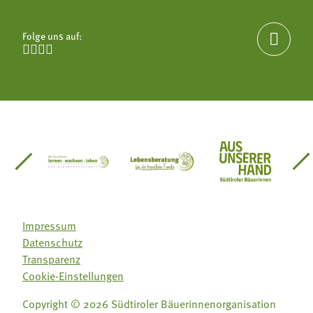
Folge uns auf:





einsätze Südtirol
üdtiroler Gärtnervereinigung
Sozialgenossenschaft Mit Bäuerinnen lernen - w
Lebensberatung für die bäuerlic
Aus unserer 
Impressum
Datenschutz
Transparenz
Cookie-Einstellungen
Copyright © 2026 Südtiroler Bäuerinnenorganisation